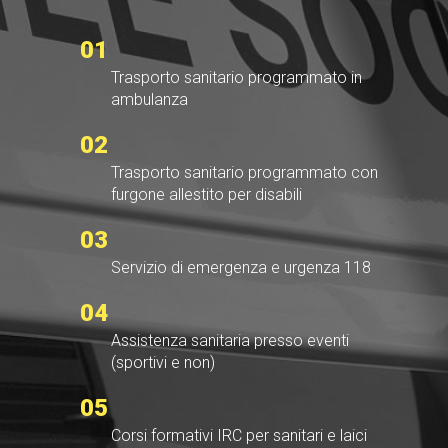
01
Trasporto sanitario programmato in
ambulanza
02
Trasporto sanitario programmato con
furgone allestito per disabili
03
Servizio di emergenza e urgenza 118
04
Assistenza sanitaria presso eventi
(sportivi e non)
05
Corsi formativi IRC per sanitari e laici